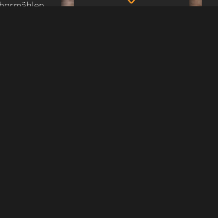
Thormählen
r GmbH & Co.
Schwerin
H
KG