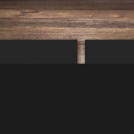
Madeleine & Stefan –
Rostock,
Eventcatering