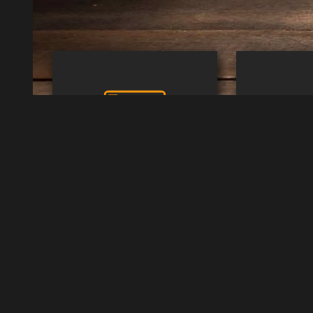
Webdesign
Plusme