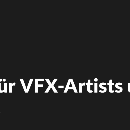
ür VFX-Artists
t