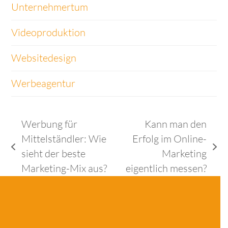
Unternehmertum
Videoproduktion
Websitedesign
Werbeagentur
Werbung für
Kann man den
Mittelständler: Wie
Erfolg im Online-
vorheriger
Nächster
sieht der beste
Marketing
Beitrag:
Beitrag:
Marketing-Mix aus?
eigentlich messen?