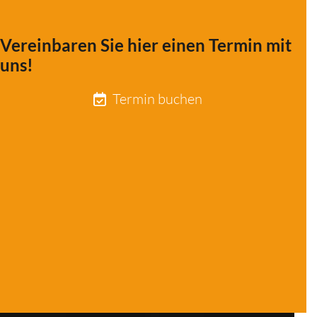
Vereinbaren Sie hier einen Termin mit
uns!
Termin buchen